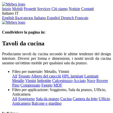
Inizio
Mobili
Progetti
Services
Chi siamo
Notizie
Contatti
Italiano
IT
English
Български
Italiano
Español
Deutsch
Français
Condividere la pagina in:
Tavoli da cucina
Produciamo tavoli da cucina secondo le ultime tendenze del design
interiore. Diversi per forma e dimensioni, i nostri tavoli da cucina
saranno un'ottimo mobile per qualsiasi sala da pranzo.
Filtro per materiale:
Metallo, Vimini
All
Tessuto
Albero del caucciù
HPL laminati
Laminati
Metallo
Vimini
Imbottite
Calcestruzzo
Acciaio
Noce
Rovere
Pino
Compensato
Faggio
MDF
Filtro per applicazione:
Soggiorno, Sala da pranzo, Ufficio,
Anticamera
All
Soggiorno
Sala da pranzo
Cucina
Camera da letto
Ufficio
Anticamera
Balcone e giardino