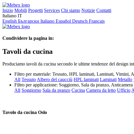
Inizio
Mobili
Progetti
Services
Chi siamo
Notizie
Contatti
Italiano
IT
English
Български
Italiano
Español
Deutsch
Français
Condividere la pagina in:
Tavoli da cucina
Produciamo tavoli da cucina secondo le ultime tendenze del design inte
Filtro per materiale:
Tessuto, HPL laminati, Laminati, Vimini, A
All
Tessuto
Albero del caucciù
HPL laminati
Laminati
Metallo
Filtro per applicazione:
Soggiorno, Sala da pranzo, Anticamera
All
Soggiorno
Sala da pranzo
Cucina
Camera da letto
Ufficio
A
Tavolo da cucina Oslo