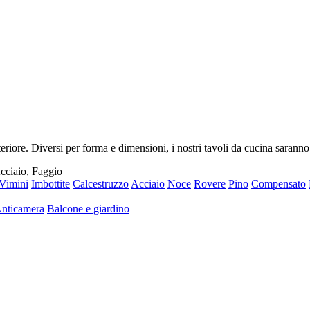
riore. Diversi per forma e dimensioni, i nostri tavoli da cucina saranno
cciaio, Faggio
Vimini
Imbottite
Calcestruzzo
Acciaio
Noce
Rovere
Pino
Compensato
nticamera
Balcone e giardino