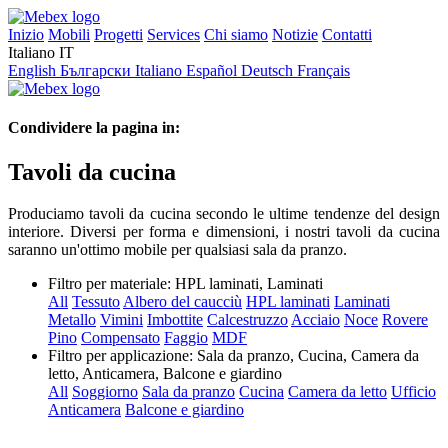
Inizio
Mobili
Progetti
Services
Chi siamo
Notizie
Contatti
Italiano
IT
English
Български
Italiano
Español
Deutsch
Français
Condividere la pagina in:
Tavoli da cucina
Produciamo tavoli da cucina secondo le ultime tendenze del design
interiore. Diversi per forma e dimensioni, i nostri tavoli da cucina
saranno un'ottimo mobile per qualsiasi sala da pranzo.
Filtro per materiale:
HPL laminati, Laminati
All
Tessuto
Albero del caucciù
HPL laminati
Laminati
Metallo
Vimini
Imbottite
Calcestruzzo
Acciaio
Noce
Rovere
Pino
Compensato
Faggio
MDF
Filtro per applicazione:
Sala da pranzo, Cucina, Camera da
letto, Anticamera, Balcone e giardino
All
Soggiorno
Sala da pranzo
Cucina
Camera da letto
Ufficio
Anticamera
Balcone e giardino