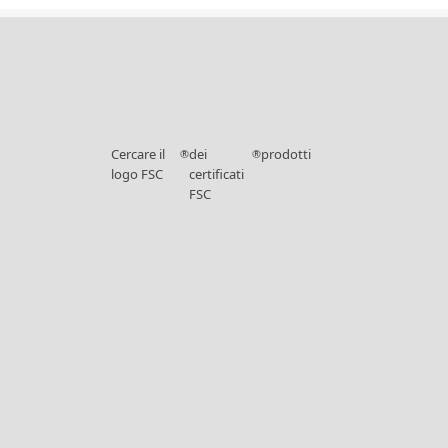
Cercare il
dei
prodotti
®
®
logo FSC
certificati
FSC