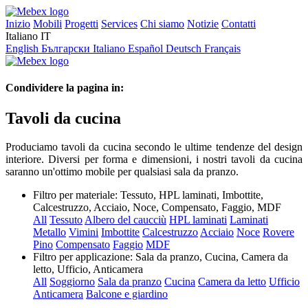
Inizio
Mobili
Progetti
Services
Chi siamo
Notizie
Contatti
Italiano
IT
English
Български
Italiano
Español
Deutsch
Français
Condividere la pagina in:
Tavoli da cucina
Produciamo tavoli da cucina secondo le ultime tendenze del design
interiore. Diversi per forma e dimensioni, i nostri tavoli da cucina
saranno un'ottimo mobile per qualsiasi sala da pranzo.
Filtro per materiale:
Tessuto, HPL laminati, Imbottite,
Calcestruzzo, Acciaio, Noce, Compensato, Faggio, MDF
All
Tessuto
Albero del caucciù
HPL laminati
Laminati
Metallo
Vimini
Imbottite
Calcestruzzo
Acciaio
Noce
Rovere
Pino
Compensato
Faggio
MDF
Filtro per applicazione:
Sala da pranzo, Cucina, Camera da
letto, Ufficio, Anticamera
All
Soggiorno
Sala da pranzo
Cucina
Camera da letto
Ufficio
Anticamera
Balcone e giardino