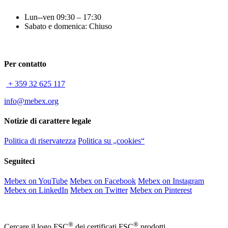
Lun--ven 09:30 – 17:30
Sabato e domenica: Chiuso
Per contatto
+ 359 32 625 117
info@mebex.org
Notizie di carattere legale
Politica di riservatezza
Politica su „cookies“
Seguiteci
Mebex on YouTube
Mebex on Facebook
Mebex on Instagram
Mebex on LinkedIn
Mebex on Twitter
Mebex on Pinterest
®
®
Cercare il logo FSC
dei certificati FSC
prodotti