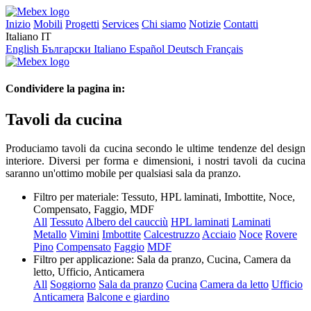
Inizio
Mobili
Progetti
Services
Chi siamo
Notizie
Contatti
Italiano
IT
English
Български
Italiano
Español
Deutsch
Français
Condividere la pagina in:
Tavoli da cucina
Produciamo tavoli da cucina secondo le ultime tendenze del design
interiore. Diversi per forma e dimensioni, i nostri tavoli da cucina
saranno un'ottimo mobile per qualsiasi sala da pranzo.
Filtro per materiale:
Tessuto, HPL laminati, Imbottite, Noce,
Compensato, Faggio, MDF
All
Tessuto
Albero del caucciù
HPL laminati
Laminati
Metallo
Vimini
Imbottite
Calcestruzzo
Acciaio
Noce
Rovere
Pino
Compensato
Faggio
MDF
Filtro per applicazione:
Sala da pranzo, Cucina, Camera da
letto, Ufficio, Anticamera
All
Soggiorno
Sala da pranzo
Cucina
Camera da letto
Ufficio
Anticamera
Balcone e giardino