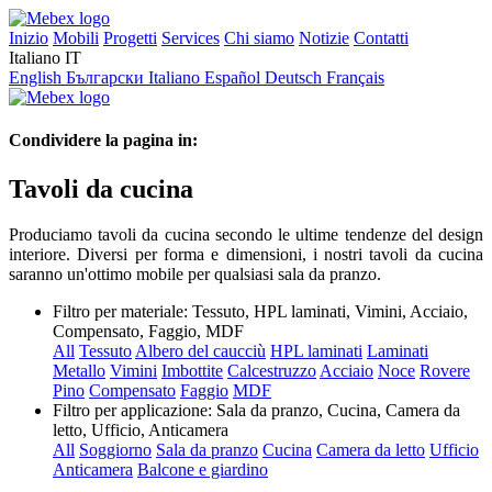
Inizio
Mobili
Progetti
Services
Chi siamo
Notizie
Contatti
Italiano
IT
English
Български
Italiano
Español
Deutsch
Français
Condividere la pagina in:
Tavoli da cucina
Produciamo tavoli da cucina secondo le ultime tendenze del design
interiore. Diversi per forma e dimensioni, i nostri tavoli da cucina
saranno un'ottimo mobile per qualsiasi sala da pranzo.
Filtro per materiale:
Tessuto, HPL laminati, Vimini, Acciaio,
Compensato, Faggio, MDF
All
Tessuto
Albero del caucciù
HPL laminati
Laminati
Metallo
Vimini
Imbottite
Calcestruzzo
Acciaio
Noce
Rovere
Pino
Compensato
Faggio
MDF
Filtro per applicazione:
Sala da pranzo, Cucina, Camera da
letto, Ufficio, Anticamera
All
Soggiorno
Sala da pranzo
Cucina
Camera da letto
Ufficio
Anticamera
Balcone e giardino