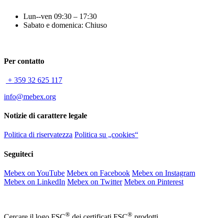
Lun--ven 09:30 – 17:30
Sabato e domenica: Chiuso
Per contatto
+ 359 32 625 117
info@mebex.org
Notizie di carattere legale
Politica di riservatezza
Politica su „cookies“
Seguiteci
Mebex on YouTube
Mebex on Facebook
Mebex on Instagram
Mebex on LinkedIn
Mebex on Twitter
Mebex on Pinterest
®
®
Cercare il logo FSC
dei certificati FSC
prodotti