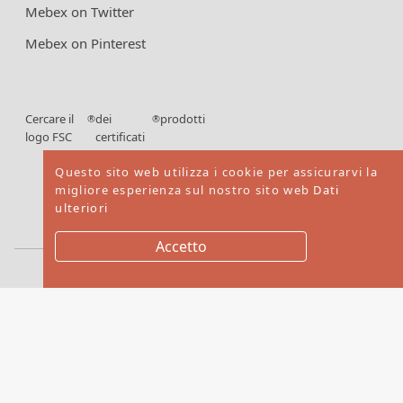
Mebex on Twitter
Mebex on Pinterest
Cercare il
dei
prodotti
®
®
logo FSC
certificati
FSC
Questo sito web utilizza i cookie per assicurarvi la
migliore esperienza sul nostro sito web
Dati
ulteriori
Accetto
Copyright © 2026. Mebex LTD All rights reserved
Website by