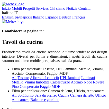
Inizio
Mobili
Progetti
Services
Chi siamo
Notizie
Contatti
Italiano
IT
English
Български
Italiano
Español
Deutsch
Français
Condividere la pagina in:
Tavoli da cucina
Produciamo tavoli da cucina secondo le ultime tendenze del design
interiore. Diversi per forma e dimensioni, i nostri tavoli da cucina
saranno un'ottimo mobile per qualsiasi sala da pranzo.
Filtro per materiale:
Tessuto, HPL laminati, Metallo, Vimini,
Acciaio, Compensato, Faggio, MDF
All
Tessuto
Albero del caucciù
HPL laminati
Laminati
Metallo
Vimini
Imbottite
Calcestruzzo
Acciaio
Noce
Rovere
Pino
Compensato
Faggio
MDF
Filtro per applicazione:
Camera da letto, Ufficio, Anticamera
All
Soggiorno
Sala da pranzo
Cucina
Camera da letto
Ufficio
Anticamera
Balcone e giardino