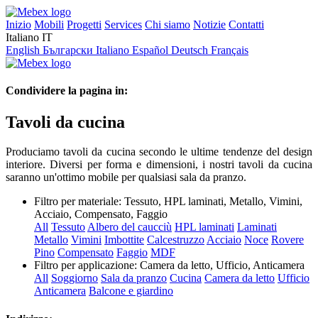
Inizio
Mobili
Progetti
Services
Chi siamo
Notizie
Contatti
Italiano
IT
English
Български
Italiano
Español
Deutsch
Français
Condividere la pagina in:
Tavoli da cucina
Produciamo tavoli da cucina secondo le ultime tendenze del design
interiore. Diversi per forma e dimensioni, i nostri tavoli da cucina
saranno un'ottimo mobile per qualsiasi sala da pranzo.
Filtro per materiale:
Tessuto, HPL laminati, Metallo, Vimini,
Acciaio, Compensato, Faggio
All
Tessuto
Albero del caucciù
HPL laminati
Laminati
Metallo
Vimini
Imbottite
Calcestruzzo
Acciaio
Noce
Rovere
Pino
Compensato
Faggio
MDF
Filtro per applicazione:
Camera da letto, Ufficio, Anticamera
All
Soggiorno
Sala da pranzo
Cucina
Camera da letto
Ufficio
Anticamera
Balcone e giardino