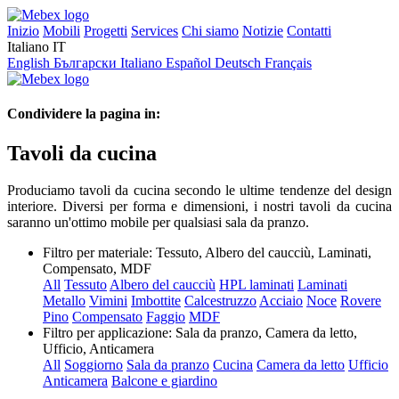
Inizio
Mobili
Progetti
Services
Chi siamo
Notizie
Contatti
Italiano
IT
English
Български
Italiano
Español
Deutsch
Français
Condividere la pagina in:
Tavoli da cucina
Produciamo tavoli da cucina secondo le ultime tendenze del design
interiore. Diversi per forma e dimensioni, i nostri tavoli da cucina
saranno un'ottimo mobile per qualsiasi sala da pranzo.
Filtro per materiale:
Tessuto, Albero del caucciù, Laminati,
Compensato, MDF
All
Tessuto
Albero del caucciù
HPL laminati
Laminati
Metallo
Vimini
Imbottite
Calcestruzzo
Acciaio
Noce
Rovere
Pino
Compensato
Faggio
MDF
Filtro per applicazione:
Sala da pranzo, Camera da letto,
Ufficio, Anticamera
All
Soggiorno
Sala da pranzo
Cucina
Camera da letto
Ufficio
Anticamera
Balcone e giardino