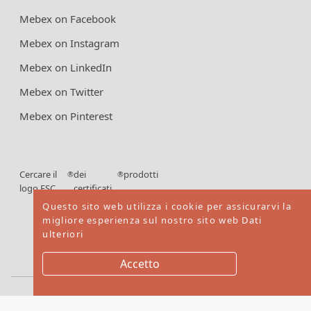
Mebex on Facebook
Mebex on Instagram
Mebex on LinkedIn
Mebex on Twitter
Mebex on Pinterest
Cercare il
dei
prodotti
®
®
logo FSC
certificati
FSC
Questo sito web utilizza i cookie per assicurarvi la
migliore esperienza sul nostro sito web
Dati
ulteriori
Accetto