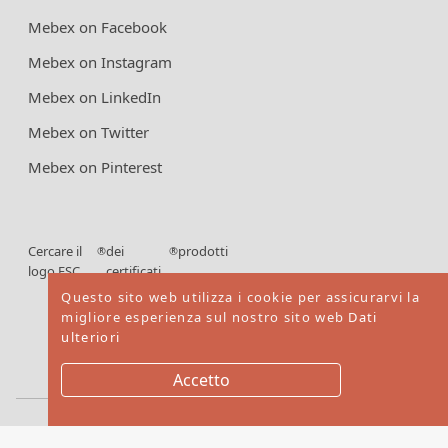
Mebex on Facebook
Mebex on Instagram
Mebex on LinkedIn
Mebex on Twitter
Mebex on Pinterest
Cercare il
dei
prodotti
®
®
logo FSC
certificati
FSC
Questo sito web utilizza i cookie per assicurarvi la
migliore esperienza sul nostro sito web
Dati
ulteriori
Accetto