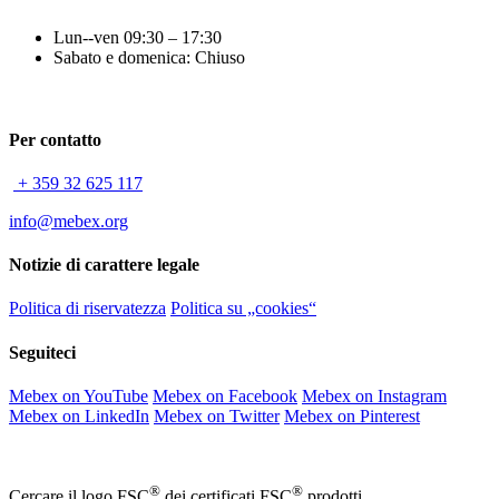
Lun--ven 09:30 – 17:30
Sabato e domenica: Chiuso
Per contatto
+ 359 32 625 117
info@mebex.org
Notizie di carattere legale
Politica di riservatezza
Politica su „cookies“
Seguiteci
Mebex on YouTube
Mebex on Facebook
Mebex on Instagram
Mebex on LinkedIn
Mebex on Twitter
Mebex on Pinterest
®
®
Cercare il logo FSC
dei certificati FSC
prodotti