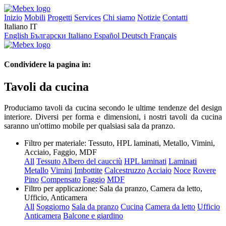
Inizio
Mobili
Progetti
Services
Chi siamo
Notizie
Contatti
Italiano
IT
English
Български
Italiano
Español
Deutsch
Français
Condividere la pagina in:
Tavoli da cucina
Produciamo tavoli da cucina secondo le ultime tendenze del design
interiore. Diversi per forma e dimensioni, i nostri tavoli da cucina
saranno un'ottimo mobile per qualsiasi sala da pranzo.
Filtro per materiale:
Tessuto, HPL laminati, Metallo, Vimini,
Acciaio, Faggio, MDF
All
Tessuto
Albero del caucciù
HPL laminati
Laminati
Metallo
Vimini
Imbottite
Calcestruzzo
Acciaio
Noce
Rovere
Pino
Compensato
Faggio
MDF
Filtro per applicazione:
Sala da pranzo, Camera da letto,
Ufficio, Anticamera
All
Soggiorno
Sala da pranzo
Cucina
Camera da letto
Ufficio
Anticamera
Balcone e giardino