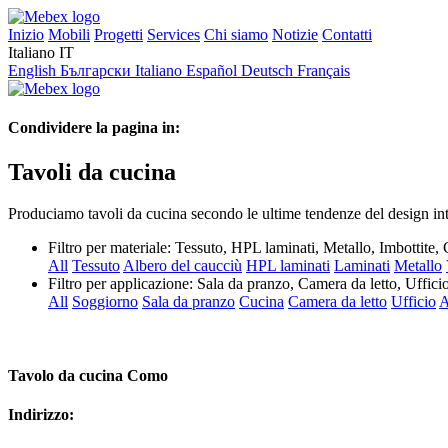
Inizio
Mobili
Progetti
Services
Chi siamo
Notizie
Contatti
Italiano
IT
English
Български
Italiano
Español
Deutsch
Français
Condividere la pagina in:
Tavoli da cucina
Produciamo tavoli da cucina secondo le ultime tendenze del design inte
Filtro per materiale:
Tessuto, HPL laminati, Metallo, Imbottite
All
Tessuto
Albero del caucciù
HPL laminati
Laminati
Metallo
Filtro per applicazione:
Sala da pranzo, Camera da letto, Uffici
All
Soggiorno
Sala da pranzo
Cucina
Camera da letto
Ufficio
A
Tavolo da cucina Como
Indirizzo: