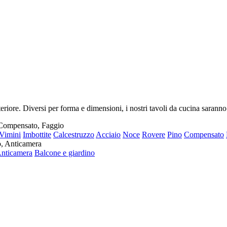
riore. Diversi per forma e dimensioni, i nostri tavoli da cucina saranno
, Compensato, Faggio
Vimini
Imbottite
Calcestruzzo
Acciaio
Noce
Rovere
Pino
Compensato
o, Anticamera
nticamera
Balcone e giardino