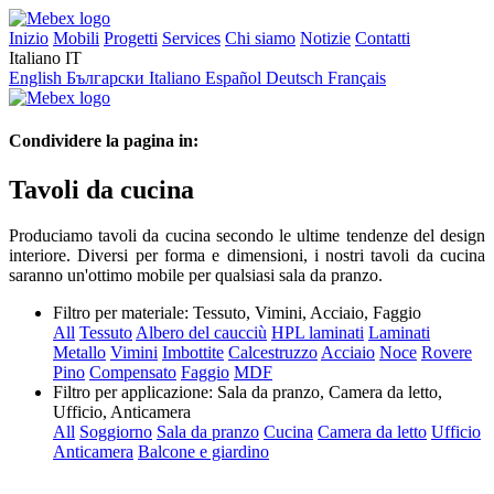
Inizio
Mobili
Progetti
Services
Chi siamo
Notizie
Contatti
Italiano
IT
English
Български
Italiano
Español
Deutsch
Français
Condividere la pagina in:
Tavoli da cucina
Produciamo tavoli da cucina secondo le ultime tendenze del design
interiore. Diversi per forma e dimensioni, i nostri tavoli da cucina
saranno un'ottimo mobile per qualsiasi sala da pranzo.
Filtro per materiale:
Tessuto, Vimini, Acciaio, Faggio
All
Tessuto
Albero del caucciù
HPL laminati
Laminati
Metallo
Vimini
Imbottite
Calcestruzzo
Acciaio
Noce
Rovere
Pino
Compensato
Faggio
MDF
Filtro per applicazione:
Sala da pranzo, Camera da letto,
Ufficio, Anticamera
All
Soggiorno
Sala da pranzo
Cucina
Camera da letto
Ufficio
Anticamera
Balcone e giardino