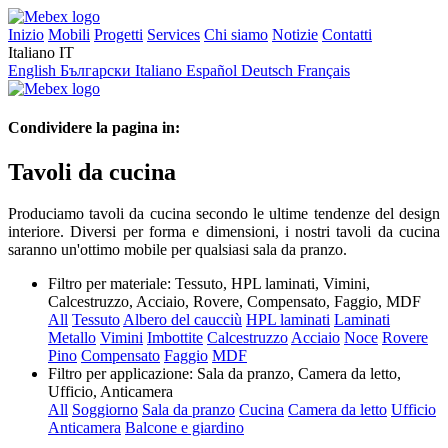
Inizio
Mobili
Progetti
Services
Chi siamo
Notizie
Contatti
Italiano
IT
English
Български
Italiano
Español
Deutsch
Français
Condividere la pagina in:
Tavoli da cucina
Produciamo tavoli da cucina secondo le ultime tendenze del design
interiore. Diversi per forma e dimensioni, i nostri tavoli da cucina
saranno un'ottimo mobile per qualsiasi sala da pranzo.
Filtro per materiale:
Tessuto, HPL laminati, Vimini,
Calcestruzzo, Acciaio, Rovere, Compensato, Faggio, MDF
All
Tessuto
Albero del caucciù
HPL laminati
Laminati
Metallo
Vimini
Imbottite
Calcestruzzo
Acciaio
Noce
Rovere
Pino
Compensato
Faggio
MDF
Filtro per applicazione:
Sala da pranzo, Camera da letto,
Ufficio, Anticamera
All
Soggiorno
Sala da pranzo
Cucina
Camera da letto
Ufficio
Anticamera
Balcone e giardino