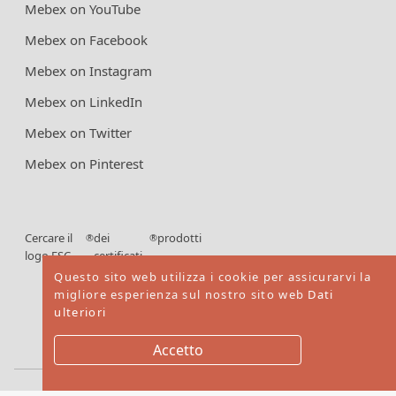
Mebex on YouTube
Mebex on Facebook
Mebex on Instagram
Mebex on LinkedIn
Mebex on Twitter
Mebex on Pinterest
Cercare il
dei
prodotti
®
®
logo FSC
certificati
FSC
Questo sito web utilizza i cookie per assicurarvi la
migliore esperienza sul nostro sito web
Dati
ulteriori
Accetto