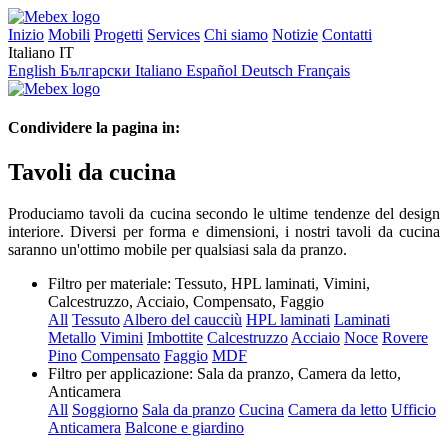
Inizio
Mobili
Progetti
Services
Chi siamo
Notizie
Contatti
Italiano
IT
English
Български
Italiano
Español
Deutsch
Français
Condividere la pagina in:
Tavoli da cucina
Produciamo tavoli da cucina secondo le ultime tendenze del design
interiore. Diversi per forma e dimensioni, i nostri tavoli da cucina
saranno un'ottimo mobile per qualsiasi sala da pranzo.
Filtro per materiale:
Tessuto, HPL laminati, Vimini,
Calcestruzzo, Acciaio, Compensato, Faggio
All
Tessuto
Albero del caucciù
HPL laminati
Laminati
Metallo
Vimini
Imbottite
Calcestruzzo
Acciaio
Noce
Rovere
Pino
Compensato
Faggio
MDF
Filtro per applicazione:
Sala da pranzo, Camera da letto,
Anticamera
All
Soggiorno
Sala da pranzo
Cucina
Camera da letto
Ufficio
Anticamera
Balcone e giardino