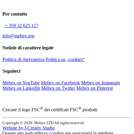
Per contatto
+ 359 32 625 117
info@mebex.org
Notizie di carattere legale
Politica di riservatezza
Politica su „cookies“
Seguiteci
Mebex on YouTube
Mebex on Facebook
Mebex on Instagram
Mebex on LinkedIn
Mebex on Twitter
Mebex on Pinterest
®
®
Cercare il logo FSC
dei certificati FSC
prodotti
Copyright © 2026. Mebex LTD All rights reserved
Website by
I-Creativ Studio
Questo sito web utilizza i cookie per assicurarvi la migliore