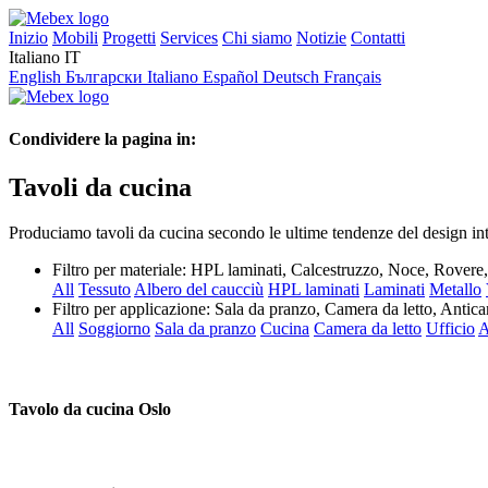
Inizio
Mobili
Progetti
Services
Chi siamo
Notizie
Contatti
Italiano
IT
English
Български
Italiano
Español
Deutsch
Français
Condividere la pagina in:
Tavoli da cucina
Produciamo tavoli da cucina secondo le ultime tendenze del design inte
Filtro per materiale:
HPL laminati, Calcestruzzo, Noce, Rover
All
Tessuto
Albero del caucciù
HPL laminati
Laminati
Metallo
Filtro per applicazione:
Sala da pranzo, Camera da letto, Antic
All
Soggiorno
Sala da pranzo
Cucina
Camera da letto
Ufficio
A
Tavolo da cucina Oslo