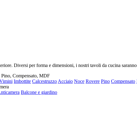
riore. Diversi per forma e dimensioni, i nostri tavoli da cucina saranno
e, Pino, Compensato, MDF
Vimini
Imbottite
Calcestruzzo
Acciaio
Noce
Rovere
Pino
Compensato
amera
nticamera
Balcone e giardino