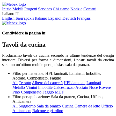
Inizio
Mobili
Progetti
Services
Chi siamo
Notizie
Contatti
Italiano
IT
English
Български
Italiano
Español
Deutsch
Français
Condividere la pagina in:
Tavoli da cucina
Produciamo tavoli da cucina secondo le ultime tendenze del design
interiore. Diversi per forma e dimensioni, i nostri tavoli da cucina
saranno un'ottimo mobile per qualsiasi sala da pranzo.
Filtro per materiale:
HPL laminati, Laminati, Imbottite,
Acciaio, Compensato, Faggio
All
Tessuto
Albero del caucciù
HPL laminati
Laminati
Metallo
Vimini
Imbottite
Calcestruzzo
Acciaio
Noce
Rovere
Pino
Compensato
Faggio
MDF
Filtro per applicazione:
Sala da pranzo, Cucina, Ufficio,
Anticamera
All
Soggiorno
Sala da pranzo
Cucina
Camera da letto
Ufficio
Anticamera
Balcone e giardino