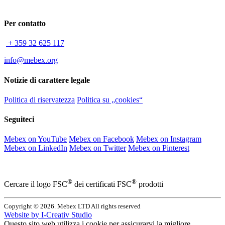
Per contatto
+ 359 32 625 117
info@mebex.org
Notizie di carattere legale
Politica di riservatezza
Politica su „cookies“
Seguiteci
Mebex on YouTube
Mebex on Facebook
Mebex on Instagram
Mebex on LinkedIn
Mebex on Twitter
Mebex on Pinterest
®
®
Cercare il logo FSC
dei certificati FSC
prodotti
Copyright © 2026. Mebex LTD All rights reserved
Website by
I-Creativ Studio
Questo sito web utilizza i cookie per assicurarvi la migliore