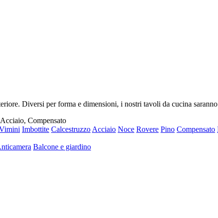
riore. Diversi per forma e dimensioni, i nostri tavoli da cucina saranno
, Acciaio, Compensato
Vimini
Imbottite
Calcestruzzo
Acciaio
Noce
Rovere
Pino
Compensato
nticamera
Balcone e giardino