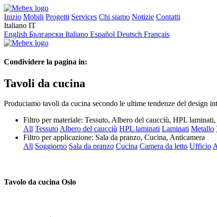
Inizio
Mobili
Progetti
Services
Chi siamo
Notizie
Contatti
Italiano
IT
English
Български
Italiano
Español
Deutsch
Français
Condividere la pagina in:
Tavoli da cucina
Produciamo tavoli da cucina secondo le ultime tendenze del design inte
Filtro per materiale:
Tessuto, Albero del caucciù, HPL laminati
All
Tessuto
Albero del caucciù
HPL laminati
Laminati
Metallo
Filtro per applicazione:
Sala da pranzo, Cucina, Anticamera
All
Soggiorno
Sala da pranzo
Cucina
Camera da letto
Ufficio
A
Tavolo da cucina Oslo