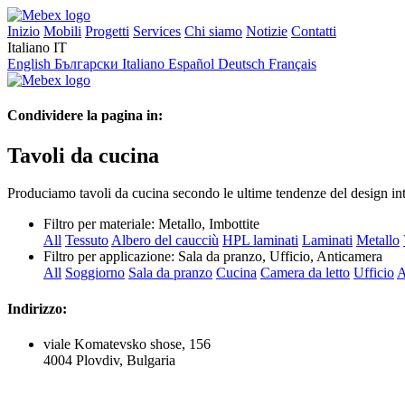
Inizio
Mobili
Progetti
Services
Chi siamo
Notizie
Contatti
Italiano
IT
English
Български
Italiano
Español
Deutsch
Français
Condividere la pagina in:
Tavoli da cucina
Produciamo tavoli da cucina secondo le ultime tendenze del design inte
Filtro per materiale:
Metallo, Imbottite
All
Tessuto
Albero del caucciù
HPL laminati
Laminati
Metallo
Filtro per applicazione:
Sala da pranzo, Ufficio, Anticamera
All
Soggiorno
Sala da pranzo
Cucina
Camera da letto
Ufficio
A
Indirizzo:
viale Komatevsko shose, 156
4004 Plovdiv, Bulgaria