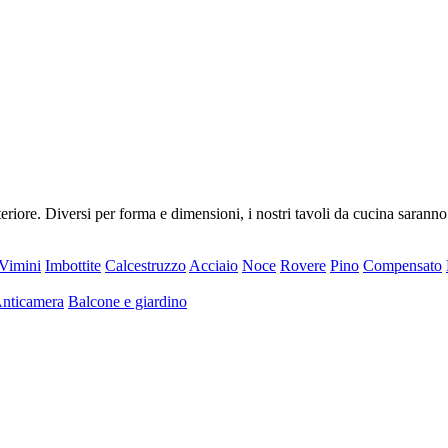
riore. Diversi per forma e dimensioni, i nostri tavoli da cucina saranno
Vimini
Imbottite
Calcestruzzo
Acciaio
Noce
Rovere
Pino
Compensato
nticamera
Balcone e giardino