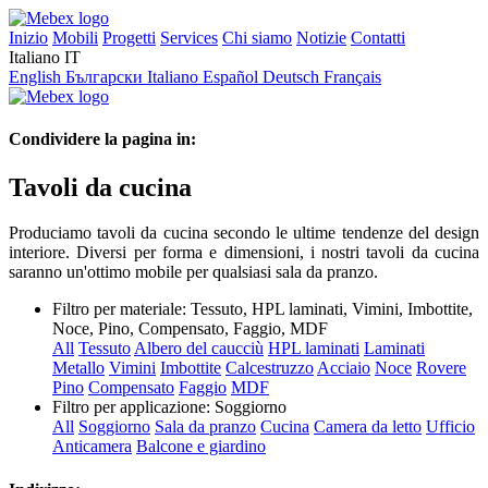
Inizio
Mobili
Progetti
Services
Chi siamo
Notizie
Contatti
Italiano
IT
English
Български
Italiano
Español
Deutsch
Français
Condividere la pagina in:
Tavoli da cucina
Produciamo tavoli da cucina secondo le ultime tendenze del design
interiore. Diversi per forma e dimensioni, i nostri tavoli da cucina
saranno un'ottimo mobile per qualsiasi sala da pranzo.
Filtro per materiale:
Tessuto, HPL laminati, Vimini, Imbottite,
Noce, Pino, Compensato, Faggio, MDF
All
Tessuto
Albero del caucciù
HPL laminati
Laminati
Metallo
Vimini
Imbottite
Calcestruzzo
Acciaio
Noce
Rovere
Pino
Compensato
Faggio
MDF
Filtro per applicazione:
Soggiorno
All
Soggiorno
Sala da pranzo
Cucina
Camera da letto
Ufficio
Anticamera
Balcone e giardino