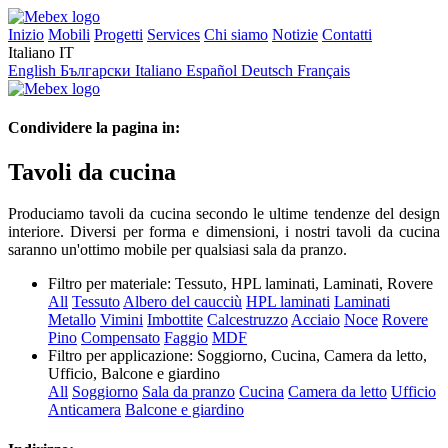
Inizio
Mobili
Progetti
Services
Chi siamo
Notizie
Contatti
Italiano
IT
English
Български
Italiano
Español
Deutsch
Français
Condividere la pagina in:
Tavoli da cucina
Produciamo tavoli da cucina secondo le ultime tendenze del design
interiore. Diversi per forma e dimensioni, i nostri tavoli da cucina
saranno un'ottimo mobile per qualsiasi sala da pranzo.
Filtro per materiale:
Tessuto, HPL laminati, Laminati, Rovere
All
Tessuto
Albero del caucciù
HPL laminati
Laminati
Metallo
Vimini
Imbottite
Calcestruzzo
Acciaio
Noce
Rovere
Pino
Compensato
Faggio
MDF
Filtro per applicazione:
Soggiorno, Cucina, Camera da letto,
Ufficio, Balcone e giardino
All
Soggiorno
Sala da pranzo
Cucina
Camera da letto
Ufficio
Anticamera
Balcone e giardino