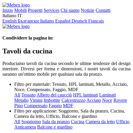
Inizio
Mobili
Progetti
Services
Chi siamo
Notizie
Contatti
Italiano
IT
English
Български
Italiano
Español
Deutsch
Français
Condividere la pagina in:
Tavoli da cucina
Produciamo tavoli da cucina secondo le ultime tendenze del design
interiore. Diversi per forma e dimensioni, i nostri tavoli da cucina
saranno un'ottimo mobile per qualsiasi sala da pranzo.
Filtro per materiale:
Tessuto, HPL laminati, Metallo, Acciaio,
Noce, Compensato, Faggio, MDF
All
Tessuto
Albero del caucciù
HPL laminati
Laminati
Metallo
Vimini
Imbottite
Calcestruzzo
Acciaio
Noce
Rovere
Pino
Compensato
Faggio
MDF
Filtro per applicazione:
Soggiorno, Sala da pranzo, Cucina,
Camera da letto, Ufficio, Balcone e giardino
All
Soggiorno
Sala da pranzo
Cucina
Camera da letto
Ufficio
Anticamera
Balcone e giardino