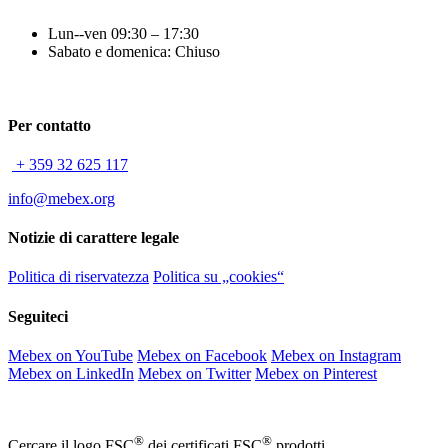
Lun--ven 09:30 – 17:30
Sabato e domenica: Chiuso
Per contatto
+ 359 32 625 117
info@mebex.org
Notizie di carattere legale
Politica di riservatezza
Politica su „cookies“
Seguiteci
Mebex on YouTube
Mebex on Facebook
Mebex on Instagram
Mebex on LinkedIn
Mebex on Twitter
Mebex on Pinterest
®
®
Cercare il logo FSC
dei certificati FSC
prodotti