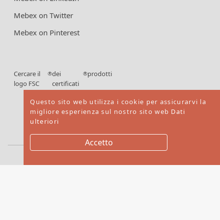
Mebex on Twitter
Mebex on Pinterest
Cercare il
dei
prodotti
®
®
logo FSC
certificati
FSC
Questo sito web utilizza i cookie per assicurarvi la
migliore esperienza sul nostro sito web
Dati
ulteriori
Accetto
Copyright © 2026. Mebex LTD All rights reserved
Website by