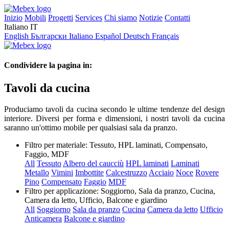
Inizio
Mobili
Progetti
Services
Chi siamo
Notizie
Contatti
Italiano
IT
English
Български
Italiano
Español
Deutsch
Français
Condividere la pagina in:
Tavoli da cucina
Produciamo tavoli da cucina secondo le ultime tendenze del design
interiore. Diversi per forma e dimensioni, i nostri tavoli da cucina
saranno un'ottimo mobile per qualsiasi sala da pranzo.
Filtro per materiale:
Tessuto, HPL laminati, Compensato,
Faggio, MDF
All
Tessuto
Albero del caucciù
HPL laminati
Laminati
Metallo
Vimini
Imbottite
Calcestruzzo
Acciaio
Noce
Rovere
Pino
Compensato
Faggio
MDF
Filtro per applicazione:
Soggiorno, Sala da pranzo, Cucina,
Camera da letto, Ufficio, Balcone e giardino
All
Soggiorno
Sala da pranzo
Cucina
Camera da letto
Ufficio
Anticamera
Balcone e giardino