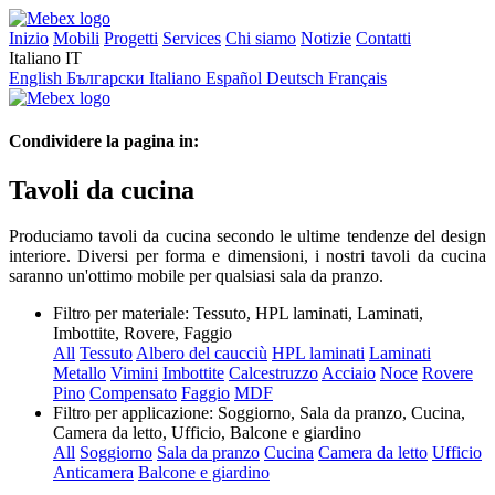
Inizio
Mobili
Progetti
Services
Chi siamo
Notizie
Contatti
Italiano
IT
English
Български
Italiano
Español
Deutsch
Français
Condividere la pagina in:
Tavoli da cucina
Produciamo tavoli da cucina secondo le ultime tendenze del design
interiore. Diversi per forma e dimensioni, i nostri tavoli da cucina
saranno un'ottimo mobile per qualsiasi sala da pranzo.
Filtro per materiale:
Tessuto, HPL laminati, Laminati,
Imbottite, Rovere, Faggio
All
Tessuto
Albero del caucciù
HPL laminati
Laminati
Metallo
Vimini
Imbottite
Calcestruzzo
Acciaio
Noce
Rovere
Pino
Compensato
Faggio
MDF
Filtro per applicazione:
Soggiorno, Sala da pranzo, Cucina,
Camera da letto, Ufficio, Balcone e giardino
All
Soggiorno
Sala da pranzo
Cucina
Camera da letto
Ufficio
Anticamera
Balcone e giardino