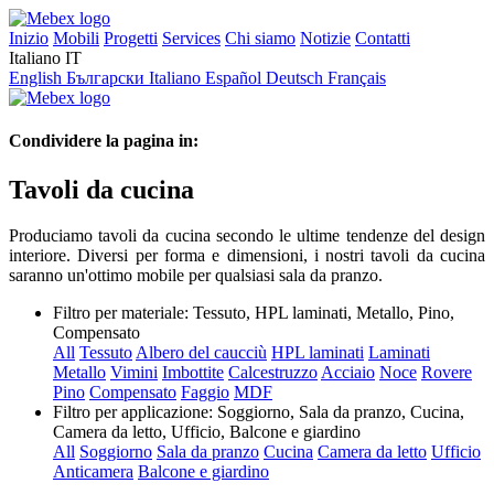
Inizio
Mobili
Progetti
Services
Chi siamo
Notizie
Contatti
Italiano
IT
English
Български
Italiano
Español
Deutsch
Français
Condividere la pagina in:
Tavoli da cucina
Produciamo tavoli da cucina secondo le ultime tendenze del design
interiore. Diversi per forma e dimensioni, i nostri tavoli da cucina
saranno un'ottimo mobile per qualsiasi sala da pranzo.
Filtro per materiale:
Tessuto, HPL laminati, Metallo, Pino,
Compensato
All
Tessuto
Albero del caucciù
HPL laminati
Laminati
Metallo
Vimini
Imbottite
Calcestruzzo
Acciaio
Noce
Rovere
Pino
Compensato
Faggio
MDF
Filtro per applicazione:
Soggiorno, Sala da pranzo, Cucina,
Camera da letto, Ufficio, Balcone e giardino
All
Soggiorno
Sala da pranzo
Cucina
Camera da letto
Ufficio
Anticamera
Balcone e giardino