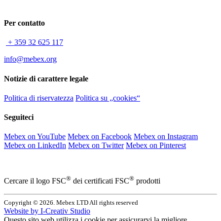
Per contatto
+ 359 32 625 117
info@mebex.org
Notizie di carattere legale
Politica di riservatezza
Politica su „cookies“
Seguiteci
Mebex on YouTube
Mebex on Facebook
Mebex on Instagram
Mebex on LinkedIn
Mebex on Twitter
Mebex on Pinterest
®
®
Cercare il logo FSC
dei certificati FSC
prodotti
Copyright © 2026. Mebex LTD All rights reserved
Website by
I-Creativ Studio
Questo sito web utilizza i cookie per assicurarvi la migliore