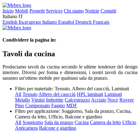
Inizio
Mobili
Progetti
Services
Chi siamo
Notizie
Contatti
Italiano
IT
English
Български
Italiano
Español
Deutsch
Français
Condividere la pagina in:
Tavoli da cucina
Produciamo tavoli da cucina secondo le ultime tendenze del design
interiore. Diversi per forma e dimensioni, i nostri tavoli da cucina
saranno un'ottimo mobile per qualsiasi sala da pranzo.
Filtro per materiale:
Tessuto, Albero del caucciù, Laminati
All
Tessuto
Albero del caucciù
HPL laminati
Laminati
Metallo
Vimini
Imbottite
Calcestruzzo
Acciaio
Noce
Rovere
Pino
Compensato
Faggio
MDF
Filtro per applicazione:
Soggiorno, Sala da pranzo, Cucina,
Camera da letto, Ufficio, Balcone e giardino
All
Soggiorno
Sala da pranzo
Cucina
Camera da letto
Ufficio
Anticamera
Balcone e giardino