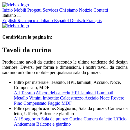
Inizio
Mobili
Progetti
Services
Chi siamo
Notizie
Contatti
Italiano
IT
English
Български
Italiano
Español
Deutsch
Français
Condividere la pagina in:
Tavoli da cucina
Produciamo tavoli da cucina secondo le ultime tendenze del design
interiore. Diversi per forma e dimensioni, i nostri tavoli da cucina
saranno un'ottimo mobile per qualsiasi sala da pranzo.
Filtro per materiale:
Tessuto, HPL laminati, Acciaio, Noce,
Compensato, MDF
All
Tessuto
Albero del caucciù
HPL laminati
Laminati
Metallo
Vimini
Imbottite
Calcestruzzo
Acciaio
Noce
Rovere
Pino
Compensato
Faggio
MDF
Filtro per applicazione:
Soggiorno, Sala da pranzo, Camera da
letto, Ufficio, Balcone e giardino
All
Soggiorno
Sala da pranzo
Cucina
Camera da letto
Ufficio
Anticamera
Balcone e giardino