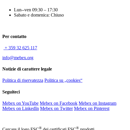
Lun--ven 09:30 – 17:30
Sabato e domenica: Chiuso
Per contatto
+ 359 32 625 117
info@mebex.org
Notizie di carattere legale
Politica di riservatezza
Politica su „cookies“
Seguiteci
Mebex on YouTube
Mebex on Facebook
Mebex on Instagram
Mebex on LinkedIn
Mebex on Twitter
Mebex on Pinterest
®
®
Cercare il logo FSC
dei certificati FSC
prodotti