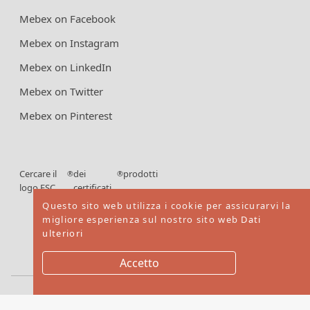
Mebex on Facebook
Mebex on Instagram
Mebex on LinkedIn
Mebex on Twitter
Mebex on Pinterest
Cercare il
dei
prodotti
®
®
logo FSC
certificati
FSC
Questo sito web utilizza i cookie per assicurarvi la
migliore esperienza sul nostro sito web
Dati
ulteriori
Accetto