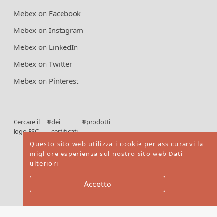
Mebex on Facebook
Mebex on Instagram
Mebex on LinkedIn
Mebex on Twitter
Mebex on Pinterest
Cercare il
dei
prodotti
®
®
logo FSC
certificati
FSC
Questo sito web utilizza i cookie per assicurarvi la
migliore esperienza sul nostro sito web
Dati
ulteriori
Accetto