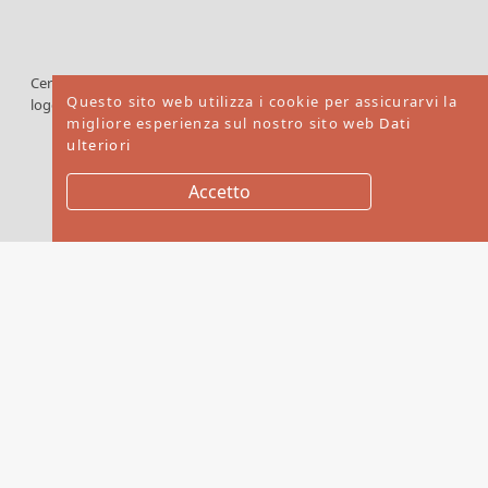
Cercare il
dei
prodotti
®
®
Questo sito web utilizza i cookie per assicurarvi la
logo FSC
certificati
migliore esperienza sul nostro sito web
Dati
FSC
ulteriori
Accetto
Copyright © 2026. Mebex LTD All rights reserved
Website by