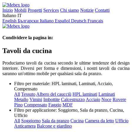
Inizio
Mobili
Progetti
Services
Chi siamo
Notizie
Contatti
Italiano
IT
English
Български
Italiano
Español
Deutsch
Français
Condividere la pagina in:
Tavoli da cucina
Produciamo tavoli da cucina secondo le ultime tendenze del design
interiore. Diversi per forma e dimensioni, i nostri tavoli da cucina
saranno un'ottimo mobile per qualsiasi sala da pranzo.
Filtro per materiale:
HPL laminati, Laminati, Acciaio,
Compensato
All
Tessuto
Albero del caucciù
HPL laminati
Laminati
Metallo
Vimini
Imbottite
Calcestruzzo
Acciaio
Noce
Rovere
Pino
Compensato
Faggio
MDF
Filtro per applicazione:
Soggiorno, Sala da pranzo, Cucina,
Ufficio
All
Soggiorno
Sala da pranzo
Cucina
Camera da letto
Ufficio
Anticamera
Balcone e giardino