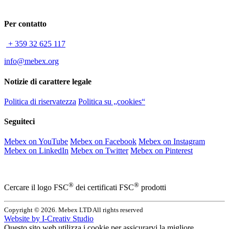
Per contatto
+ 359 32 625 117
info@mebex.org
Notizie di carattere legale
Politica di riservatezza
Politica su „cookies“
Seguiteci
Mebex on YouTube
Mebex on Facebook
Mebex on Instagram
Mebex on LinkedIn
Mebex on Twitter
Mebex on Pinterest
®
®
Cercare il logo FSC
dei certificati FSC
prodotti
Copyright © 2026. Mebex LTD All rights reserved
Website by
I-Creativ Studio
Questo sito web utilizza i cookie per assicurarvi la migliore