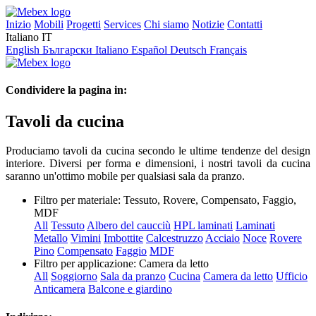
Inizio
Mobili
Progetti
Services
Chi siamo
Notizie
Contatti
Italiano
IT
English
Български
Italiano
Español
Deutsch
Français
Condividere la pagina in:
Tavoli da cucina
Produciamo tavoli da cucina secondo le ultime tendenze del design
interiore. Diversi per forma e dimensioni, i nostri tavoli da cucina
saranno un'ottimo mobile per qualsiasi sala da pranzo.
Filtro per materiale:
Tessuto, Rovere, Compensato, Faggio,
MDF
All
Tessuto
Albero del caucciù
HPL laminati
Laminati
Metallo
Vimini
Imbottite
Calcestruzzo
Acciaio
Noce
Rovere
Pino
Compensato
Faggio
MDF
Filtro per applicazione:
Camera da letto
All
Soggiorno
Sala da pranzo
Cucina
Camera da letto
Ufficio
Anticamera
Balcone e giardino