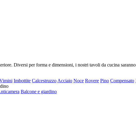
riore. Diversi per forma e dimensioni, i nostri tavoli da cucina saranno
Vimini
Imbottite
Calcestruzzo
Acciaio
Noce
Rovere
Pino
Compensato
rdino
nticamera
Balcone e giardino