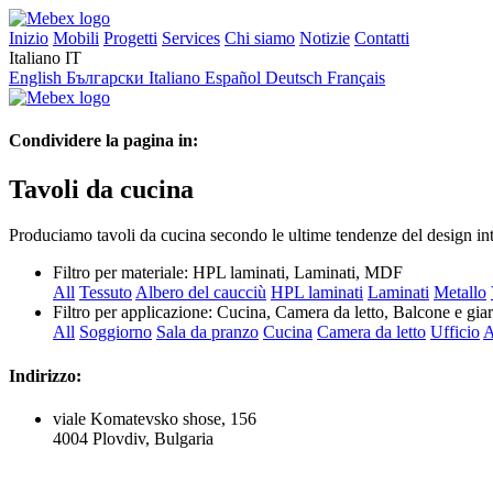
Inizio
Mobili
Progetti
Services
Chi siamo
Notizie
Contatti
Italiano
IT
English
Български
Italiano
Español
Deutsch
Français
Condividere la pagina in:
Tavoli da cucina
Produciamo tavoli da cucina secondo le ultime tendenze del design inte
Filtro per materiale:
HPL laminati, Laminati, MDF
All
Tessuto
Albero del caucciù
HPL laminati
Laminati
Metallo
Filtro per applicazione:
Cucina, Camera da letto, Balcone e gia
All
Soggiorno
Sala da pranzo
Cucina
Camera da letto
Ufficio
A
Indirizzo:
viale Komatevsko shose, 156
4004 Plovdiv, Bulgaria