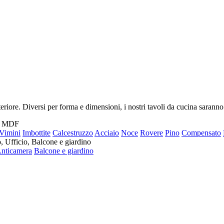
riore. Diversi per forma e dimensioni, i nostri tavoli da cucina saranno
e, MDF
Vimini
Imbottite
Calcestruzzo
Acciaio
Noce
Rovere
Pino
Compensato
, Ufficio, Balcone e giardino
nticamera
Balcone e giardino