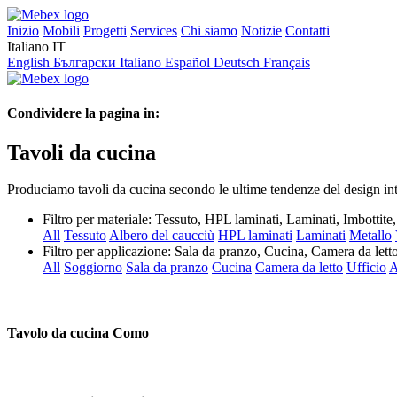
Inizio
Mobili
Progetti
Services
Chi siamo
Notizie
Contatti
Italiano
IT
English
Български
Italiano
Español
Deutsch
Français
Condividere la pagina in:
Tavoli da cucina
Produciamo tavoli da cucina secondo le ultime tendenze del design inte
Filtro per materiale:
Tessuto, HPL laminati, Laminati, Imbottit
All
Tessuto
Albero del caucciù
HPL laminati
Laminati
Metallo
Filtro per applicazione:
Sala da pranzo, Cucina, Camera da letto
All
Soggiorno
Sala da pranzo
Cucina
Camera da letto
Ufficio
A
Tavolo da cucina Como