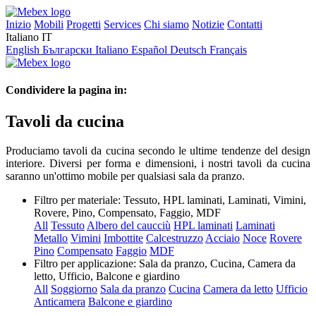
Inizio
Mobili
Progetti
Services
Chi siamo
Notizie
Contatti
Italiano
IT
English
Български
Italiano
Español
Deutsch
Français
Condividere la pagina in:
Tavoli da cucina
Produciamo tavoli da cucina secondo le ultime tendenze del design
interiore. Diversi per forma e dimensioni, i nostri tavoli da cucina
saranno un'ottimo mobile per qualsiasi sala da pranzo.
Filtro per materiale:
Tessuto, HPL laminati, Laminati, Vimini,
Rovere, Pino, Compensato, Faggio, MDF
All
Tessuto
Albero del caucciù
HPL laminati
Laminati
Metallo
Vimini
Imbottite
Calcestruzzo
Acciaio
Noce
Rovere
Pino
Compensato
Faggio
MDF
Filtro per applicazione:
Sala da pranzo, Cucina, Camera da
letto, Ufficio, Balcone e giardino
All
Soggiorno
Sala da pranzo
Cucina
Camera da letto
Ufficio
Anticamera
Balcone e giardino