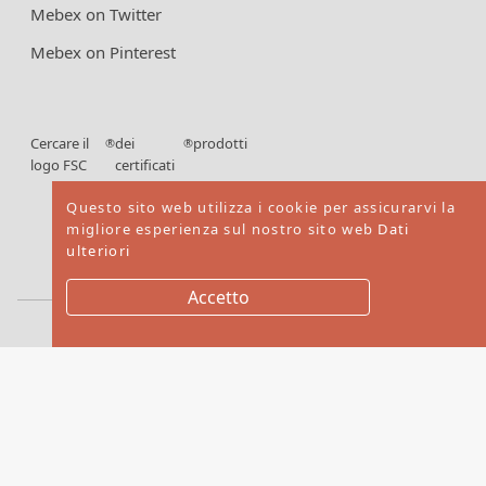
Mebex on Twitter
Mebex on Pinterest
Cercare il
dei
prodotti
®
®
logo FSC
certificati
FSC
Questo sito web utilizza i cookie per assicurarvi la
migliore esperienza sul nostro sito web
Dati
ulteriori
Accetto
Copyright © 2026. Mebex LTD All rights reserved
Website by