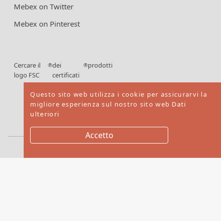
Mebex on Twitter
Mebex on Pinterest
Cercare il
dei
prodotti
®
®
logo FSC
certificati
FSC
Questo sito web utilizza i cookie per assicurarvi la
migliore esperienza sul nostro sito web
Dati
ulteriori
Accetto
Copyright © 2026. Mebex LTD All rights reserved
Website by