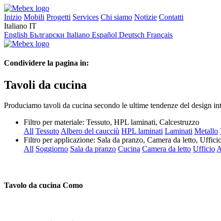
Inizio
Mobili
Progetti
Services
Chi siamo
Notizie
Contatti
Italiano
IT
English
Български
Italiano
Español
Deutsch
Français
Condividere la pagina in:
Tavoli da cucina
Produciamo tavoli da cucina secondo le ultime tendenze del design inte
Filtro per materiale:
Tessuto, HPL laminati, Calcestruzzo
All
Tessuto
Albero del caucciù
HPL laminati
Laminati
Metallo
Filtro per applicazione:
Sala da pranzo, Camera da letto, Uffici
All
Soggiorno
Sala da pranzo
Cucina
Camera da letto
Ufficio
A
Tavolo da cucina Como