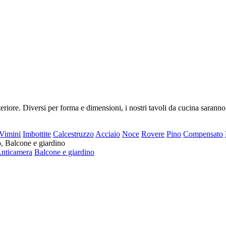
riore. Diversi per forma e dimensioni, i nostri tavoli da cucina saranno
Vimini
Imbottite
Calcestruzzo
Acciaio
Noce
Rovere
Pino
Compensato
o, Balcone e giardino
nticamera
Balcone e giardino