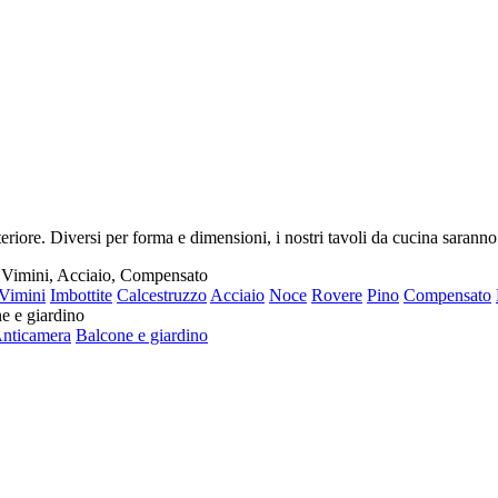
riore. Diversi per forma e dimensioni, i nostri tavoli da cucina saranno
, Vimini, Acciaio, Compensato
Vimini
Imbottite
Calcestruzzo
Acciaio
Noce
Rovere
Pino
Compensato
e e giardino
nticamera
Balcone e giardino