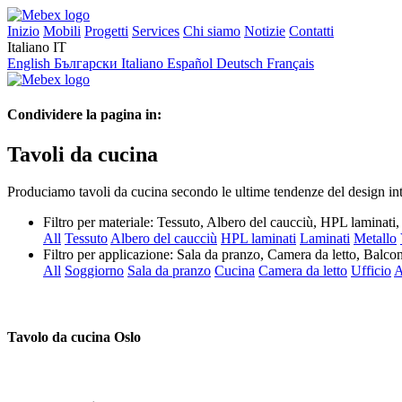
Inizio
Mobili
Progetti
Services
Chi siamo
Notizie
Contatti
Italiano
IT
English
Български
Italiano
Español
Deutsch
Français
Condividere la pagina in:
Tavoli da cucina
Produciamo tavoli da cucina secondo le ultime tendenze del design inte
Filtro per materiale:
Tessuto, Albero del caucciù, HPL laminati
All
Tessuto
Albero del caucciù
HPL laminati
Laminati
Metallo
Filtro per applicazione:
Sala da pranzo, Camera da letto, Balcon
All
Soggiorno
Sala da pranzo
Cucina
Camera da letto
Ufficio
A
Tavolo da cucina Oslo