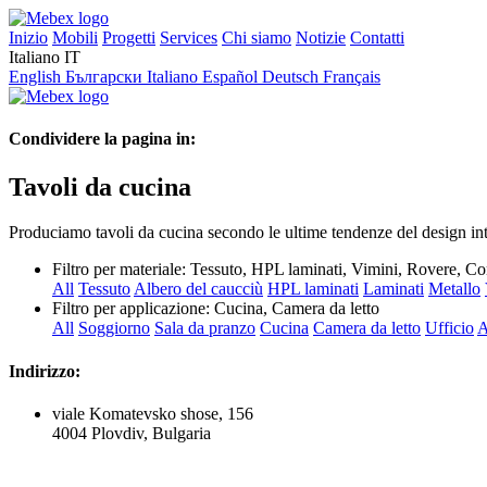
Inizio
Mobili
Progetti
Services
Chi siamo
Notizie
Contatti
Italiano
IT
English
Български
Italiano
Español
Deutsch
Français
Condividere la pagina in:
Tavoli da cucina
Produciamo tavoli da cucina secondo le ultime tendenze del design inte
Filtro per materiale:
Tessuto, HPL laminati, Vimini, Rovere, C
All
Tessuto
Albero del caucciù
HPL laminati
Laminati
Metallo
Filtro per applicazione:
Cucina, Camera da letto
All
Soggiorno
Sala da pranzo
Cucina
Camera da letto
Ufficio
A
Indirizzo:
viale Komatevsko shose, 156
4004 Plovdiv, Bulgaria