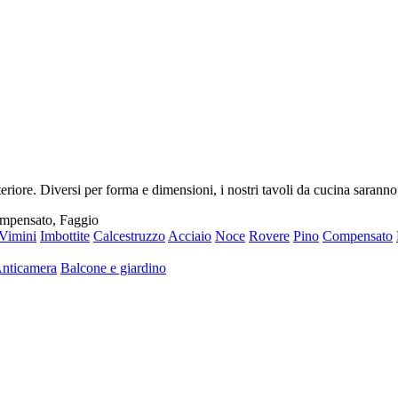
riore. Diversi per forma e dimensioni, i nostri tavoli da cucina saranno
ompensato, Faggio
Vimini
Imbottite
Calcestruzzo
Acciaio
Noce
Rovere
Pino
Compensato
nticamera
Balcone e giardino