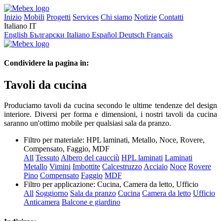
Inizio
Mobili
Progetti
Services
Chi siamo
Notizie
Contatti
Italiano
IT
English
Български
Italiano
Español
Deutsch
Français
Condividere la pagina in:
Tavoli da cucina
Produciamo tavoli da cucina secondo le ultime tendenze del design
interiore. Diversi per forma e dimensioni, i nostri tavoli da cucina
saranno un'ottimo mobile per qualsiasi sala da pranzo.
Filtro per materiale:
HPL laminati, Metallo, Noce, Rovere,
Compensato, Faggio, MDF
All
Tessuto
Albero del caucciù
HPL laminati
Laminati
Metallo
Vimini
Imbottite
Calcestruzzo
Acciaio
Noce
Rovere
Pino
Compensato
Faggio
MDF
Filtro per applicazione:
Cucina, Camera da letto, Ufficio
All
Soggiorno
Sala da pranzo
Cucina
Camera da letto
Ufficio
Anticamera
Balcone e giardino