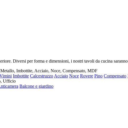
riore. Diversi per forma e dimensioni, i nostri tavoli da cucina saranno
, Metallo, Imbottite, Acciaio, Noce, Compensato, MDF
Vimini
Imbottite
Calcestruzzo
Acciaio
Noce
Rovere
Pino
Compensato
, Ufficio
nticamera
Balcone e giardino