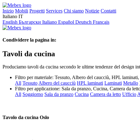
Inizio
Mobili
Progetti
Services
Chi siamo
Notizie
Contatti
Italiano
IT
English
Български
Italiano
Español
Deutsch
Français
Condividere la pagina in:
Tavoli da cucina
Produciamo tavoli da cucina secondo le ultime tendenze del design inte
Filtro per materiale:
Tessuto, Albero del caucciù, HPL laminati
All
Tessuto
Albero del caucciù
HPL laminati
Laminati
Metallo
Filtro per applicazione:
Sala da pranzo, Cucina, Camera da letto
All
Soggiorno
Sala da pranzo
Cucina
Camera da letto
Ufficio
A
Tavolo da cucina Oslo