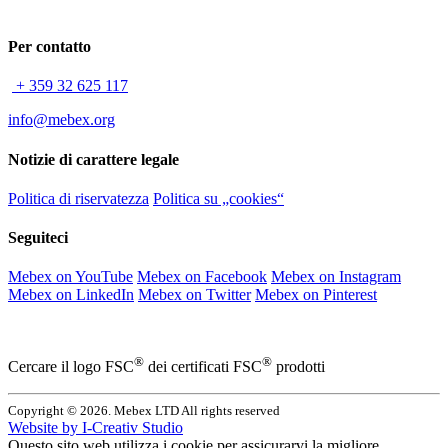
Per contatto
+ 359 32 625 117
info@mebex.org
Notizie di carattere legale
Politica di riservatezza
Politica su „cookies“
Seguiteci
Mebex on YouTube
Mebex on Facebook
Mebex on Instagram
Mebex on LinkedIn
Mebex on Twitter
Mebex on Pinterest
®
®
Cercare il logo FSC
dei certificati FSC
prodotti
Copyright © 2026. Mebex LTD All rights reserved
Website by
I-Creativ Studio
Questo sito web utilizza i cookie per assicurarvi la migliore