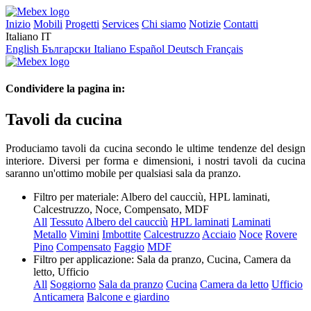
Inizio
Mobili
Progetti
Services
Chi siamo
Notizie
Contatti
Italiano
IT
English
Български
Italiano
Español
Deutsch
Français
Condividere la pagina in:
Tavoli da cucina
Produciamo tavoli da cucina secondo le ultime tendenze del design
interiore. Diversi per forma e dimensioni, i nostri tavoli da cucina
saranno un'ottimo mobile per qualsiasi sala da pranzo.
Filtro per materiale:
Albero del caucciù, HPL laminati,
Calcestruzzo, Noce, Compensato, MDF
All
Tessuto
Albero del caucciù
HPL laminati
Laminati
Metallo
Vimini
Imbottite
Calcestruzzo
Acciaio
Noce
Rovere
Pino
Compensato
Faggio
MDF
Filtro per applicazione:
Sala da pranzo, Cucina, Camera da
letto, Ufficio
All
Soggiorno
Sala da pranzo
Cucina
Camera da letto
Ufficio
Anticamera
Balcone e giardino