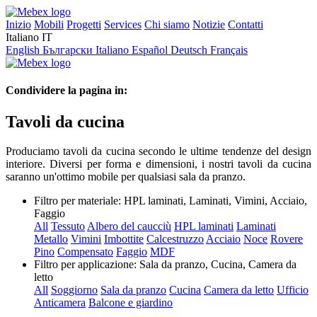
Inizio
Mobili
Progetti
Services
Chi siamo
Notizie
Contatti
Italiano
IT
English
Български
Italiano
Español
Deutsch
Français
Condividere la pagina in:
Tavoli da cucina
Produciamo tavoli da cucina secondo le ultime tendenze del design
interiore. Diversi per forma e dimensioni, i nostri tavoli da cucina
saranno un'ottimo mobile per qualsiasi sala da pranzo.
Filtro per materiale:
HPL laminati, Laminati, Vimini, Acciaio,
Faggio
All
Tessuto
Albero del caucciù
HPL laminati
Laminati
Metallo
Vimini
Imbottite
Calcestruzzo
Acciaio
Noce
Rovere
Pino
Compensato
Faggio
MDF
Filtro per applicazione:
Sala da pranzo, Cucina, Camera da
letto
All
Soggiorno
Sala da pranzo
Cucina
Camera da letto
Ufficio
Anticamera
Balcone e giardino