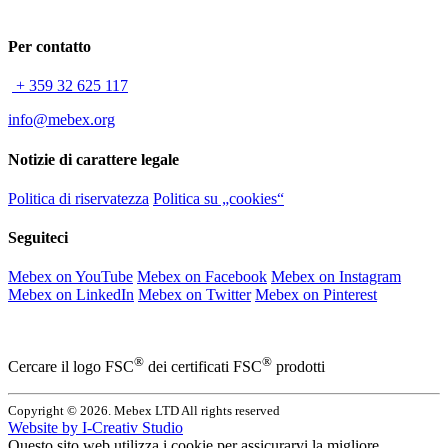
Per contatto
+ 359 32 625 117
info@mebex.org
Notizie di carattere legale
Politica di riservatezza
Politica su „cookies“
Seguiteci
Mebex on YouTube
Mebex on Facebook
Mebex on Instagram
Mebex on LinkedIn
Mebex on Twitter
Mebex on Pinterest
®
®
Cercare il logo FSC
dei certificati FSC
prodotti
Copyright © 2026. Mebex LTD All rights reserved
Website by
I-Creativ Studio
Questo sito web utilizza i cookie per assicurarvi la migliore