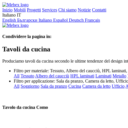
Inizio
Mobili
Progetti
Services
Chi siamo
Notizie
Contatti
Italiano
IT
English
Български
Italiano
Español
Deutsch
Français
Condividere la pagina in:
Tavoli da cucina
Produciamo tavoli da cucina secondo le ultime tendenze del design inte
Filtro per materiale:
Tessuto, Albero del caucciù, HPL laminat
All
Tessuto
Albero del caucciù
HPL laminati
Laminati
Metallo
Filtro per applicazione:
Sala da pranzo, Camera da letto, Uffici
All
Soggiorno
Sala da pranzo
Cucina
Camera da letto
Ufficio
A
Tavolo da cucina Como