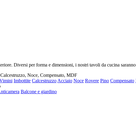
riore. Diversi per forma e dimensioni, i nostri tavoli da cucina saranno
i, Calcestruzzo, Noce, Compensato, MDF
Vimini
Imbottite
Calcestruzzo
Acciaio
Noce
Rovere
Pino
Compensato
o
nticamera
Balcone e giardino